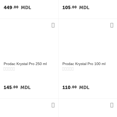
у
449
MDL
105
MDL
00
00
у
у
у
Prodac Krystal Pro 250 ml
Prodac Krystal Pro 100 ml
145
MDL
110
MDL
00
00