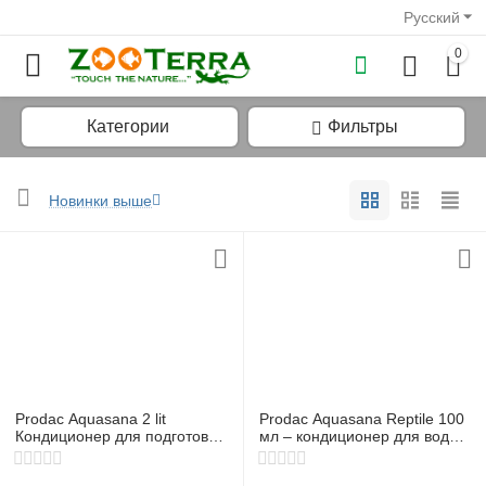
Русский
0
Категории
Фильтры
Новинки выше
у
у
у
у
Prodac Aquasana 2 lit
Prodac Aquasana Reptile 100
у
Кондиционер для подготовки
мл – кондиционер для воды
аквариумной воды
для водных черепах и
у
амфибий