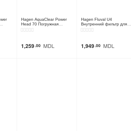
ower
Hagen AquaClear Power
Hagen Fluval U4
Head 70 Погружная
Внутренний фильтр для
мпа
циркуляционная помпа
аквариумов 130–240 л
для аквариума
MDL
MDL
1,259
1,949
00
00