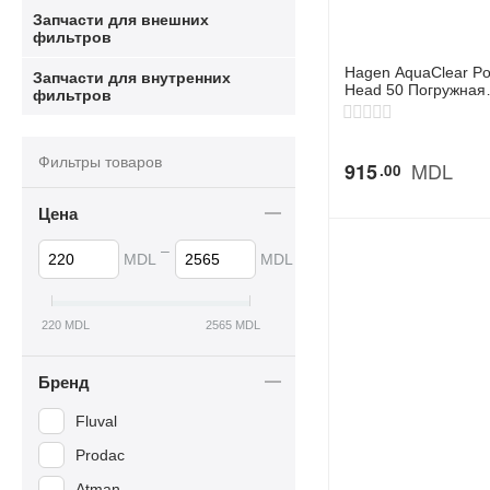
Запчасти для внешних
фильтров
Hagen AquaClear P
Запчасти для внутренних
Head 50 Погружная
фильтров
циркуляционная по
для аквариума
Фильтры товаров
MDL
915
00
Цена
–
MDL
MDL
220
MDL
2565
MDL
Бренд
Fluval
Prodac
Atman