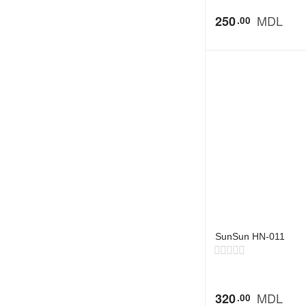
MDL
250
00
SunSun HN-011
MDL
320
00