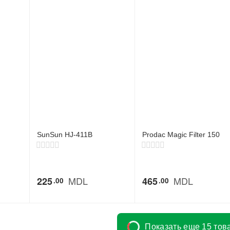
SunSun HJ-411B
Prodac Magic Filter 150
MDL
MDL
225
465
00
00
Показать еще 15 тов