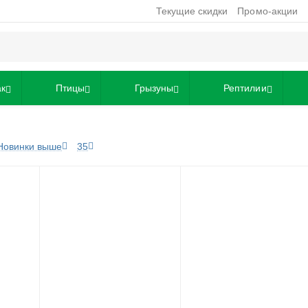
Текущие скидки
Промо-акции
ак
Птицы
Грызуны
Рептилии
Новинки выше
35