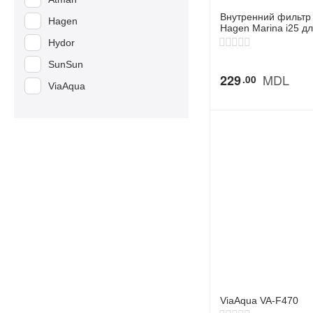
Внутренний фильтр
Hagen
Hagen Marina i25 д
аквариумов до 25 л
Hydor
SunSun
MDL
229
00
ViaAqua
ViaAqua VA-F470