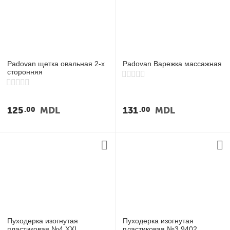
Padovan щетка овальная 2-х
Padovan Варежка массажная
сторонняя
125
MDL
131
MDL
00
00
Пуходерка изогнутая
Пуходерка изогнутая
пластиковая №4 XXL
пластиковая №3 9402