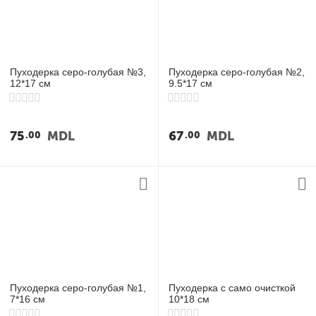
у
Пуходерка серо-голубая №3,
Пуходерка серо-голубая №2,
12*17 см
9.5*17 см
75
MDL
67
MDL
00
00
Пуходерка серо-голубая №1,
Пуходерка с само очисткой
7*16 см
10*18 см