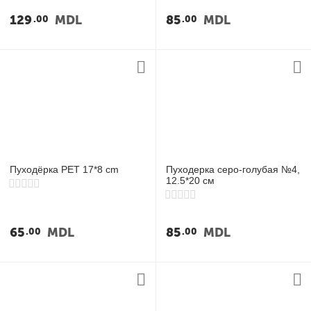
у
129
MDL
85
MDL
00
00
у
у
у
Пуходёрка PET 17*8 cm
Пуходерка серо-голубая №4,
12.5*20 см
65
MDL
85
MDL
00
00