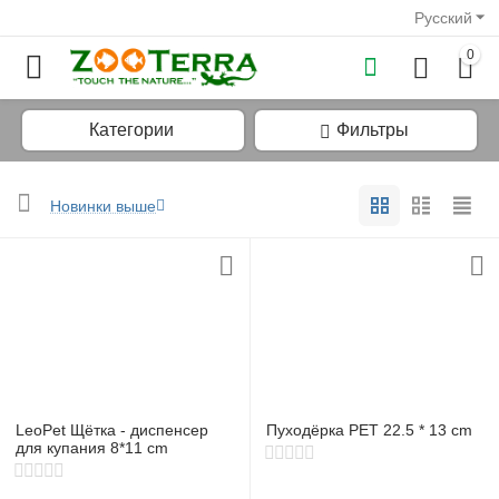
Русский
0
Категории
Фильтры
Новинки выше
у
у
у
у
LeoPet Щётка - диспенсер
Пуходёрка PET 22.5 * 13 cm
у
для купания 8*11 cm
у