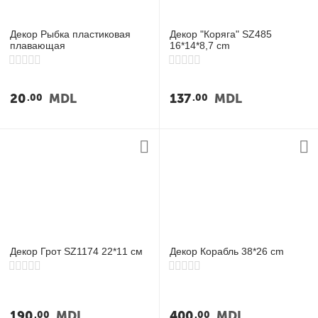
Декор Рыбка пластиковая
Декор "Коряга" SZ485
плавающая
16*14*8,7 cm
20
MDL
137
MDL
00
00
Декор Грот SZ1174 22*11 см
Декор Корабль 38*26 cm
190
MDL
400
MDL
00
00