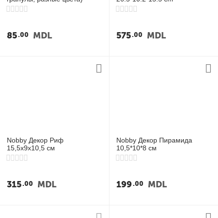
85
MDL
575
MDL
00
00
Nobby Декор Риф
Nobby Декор Пирамида
15,5x9x10,5 cм
10,5*10*8 см
315
MDL
199
MDL
00
00