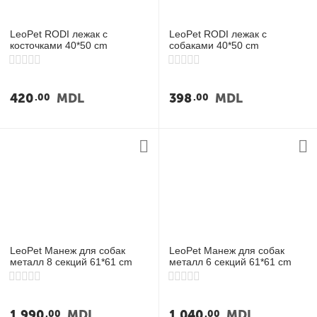
LeoPet RODI лежак с
LeoPet RODI лежак с
косточками 40*50 cm
собаками 40*50 cm
420
MDL
398
MDL
00
00
LeoPet Манеж для собак
LeoPet Манеж для собак
металл 8 секций 61*61 cm
металл 6 секций 61*61 cm
1,990
MDL
1,040
MDL
00
00