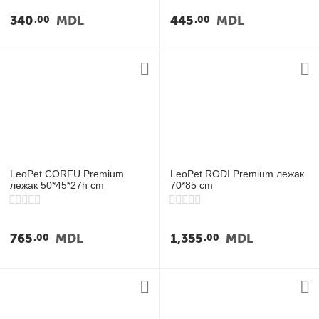
у
340
MDL
445
MDL
00
00
у
у
у
LeoPet CORFU Premium
LeoPet RODI Premium лежак
лежак 50*45*27h cm
70*85 cm
765
MDL
1,355
MDL
00
00