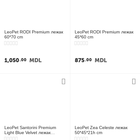
у
LeoPet RODI Premium лежак
LeoPet RODI Premium лежак
60*70 cm
45*60 cm
1,050
MDL
875
MDL
00
00
LeoPet Santorini Premium
LeoPet Zea Celeste лежак
Light Blue Velvet лежак
50*45*21h cm
65*55*23h cm