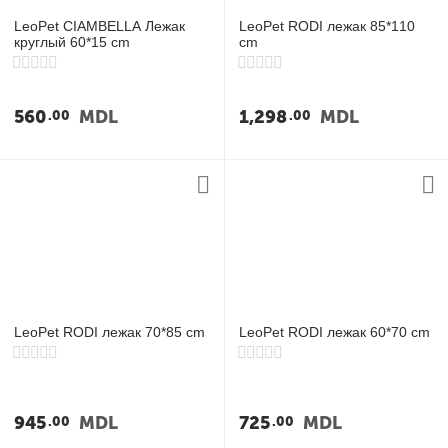
LeoPet CIAMBELLA Лежак
LeoPet RODI лежак 85*110
круглый 60*15 cm
cm
560
MDL
1,298
MDL
00
00
LeoPet RODI лежак 70*85 cm
LeoPet RODI лежак 60*70 cm
945
MDL
725
MDL
00
00