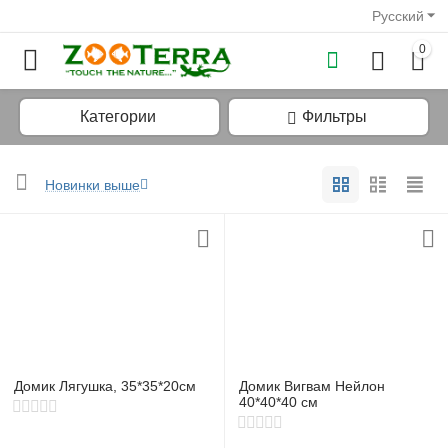
Русский
0
Категории
Фильтры
Новинки выше
у
у
у
у
Домик Лягушка, 35*35*20см
Домик Вигвам Нейлон
у
40*40*40 см
у