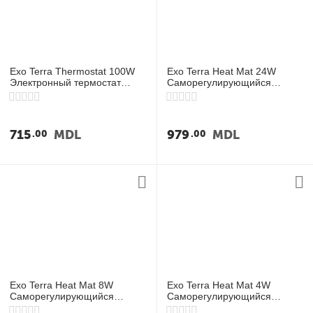
у
Exo Terra Thermostat 100W
Exo Terra Heat Mat 24W
Электронный термостат
Саморегулирующийся
ON/OFF
термоковрик 45×20 см
715
MDL
979
MDL
00
00
Exo Terra Heat Mat 8W
Exo Terra Heat Mat 4W
Саморегулирующийся
Саморегулирующийся
термоковрик 20×15 см
термоковрик 18×10 см