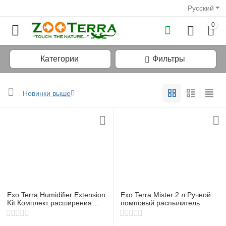
Русский
0
Категории
Фильтры
Новинки выше
у
у
у
у
Exo Terra Humidifier Extension
Exo Terra Mister 2 л Ручной
у
Kit Комплект расширения
помповый распылитель
для увлажнителя
у