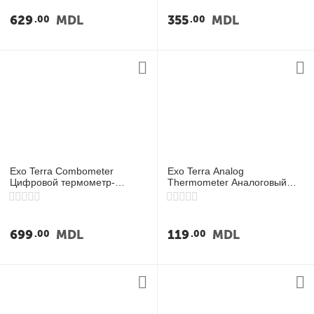
у
629
MDL
355
MDL
00
00
у
у
у
Exo Terra Combometer
Exo Terra Analog
Цифровой термометр-
Thermometer Аналоговый
гигрометр с выносным
термометр для террариума
датчиком
699
MDL
119
MDL
00
00