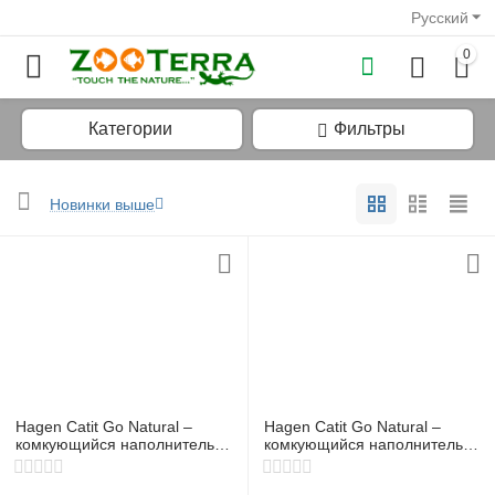
Русский
0
Категории
Фильтры
Новинки выше
у
у
у
у
Hagen Catit Go Natural –
Hagen Catit Go Natural –
у
комкующийся наполнитель
комкующийся наполнитель
из гороховых волокон с
из гороховых волокон с
у
ароматом лаванды, 5,6 кг
ароматом ванили, 6,7 кг