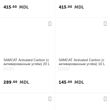
у
415
MDL
415
MDL
00
00
у
у
у
SAMCAT Activated Carbon (с
SAMCAT Activated Carbon (с
активированным углём) 20 L
активированным углём) 10 L
289
MDL
145
MDL
00
00