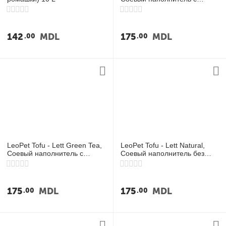
углём. 6 lit
142
MDL
175
MDL
00
00
LeoPet Tofu - Lett Green Tea,
LeoPet Tofu - Lett Natural,
Соевый наполнитель с
Соевый наполнитель без
ароматом зелёного чая. 6 lit
запаха. 6 lit
175
MDL
175
MDL
00
00