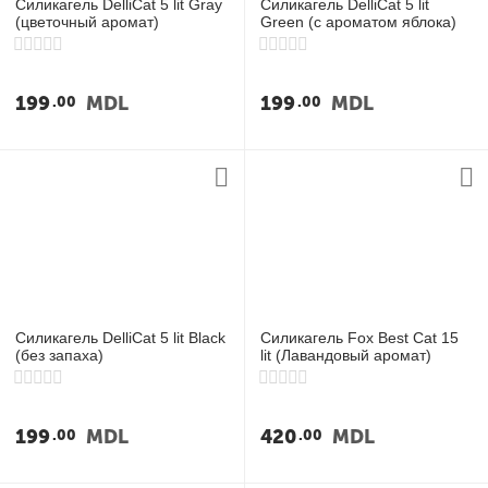
Силикагель DelliCat 5 lit Gray
Силикагель DelliCat 5 lit
(цветочный аромат)
Green (с ароматом яблока)
199
MDL
199
MDL
00
00
Силикагель DelliCat 5 lit Black
Силикагель Fox Best Cat 15
(без запаха)
lit (Лавандовый аромат)
199
MDL
420
MDL
00
00