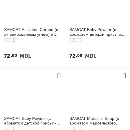
у
SAMCAT Activated Carbon (с
SAMCAT Baby Powder (с
активированным углём) 5 L
ароматом детской присыпки)
5 L
72
MDL
72
MDL
00
00
SAMCAT Baby Powder (с
SAMCAT Marseille Soap (с
ароматом детской присыпки)
ароматом марсельского
10 L
мыла) 10 L