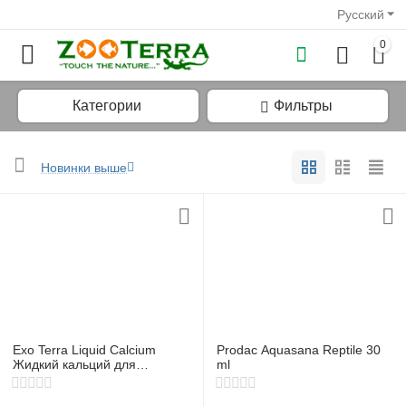
Русский
0
Категории
Фильтры
Новинки выше
у
у
у
у
Exo Terra Liquid Calcium
Prodac Aquasana Reptile 30
у
Жидкий кальций для
ml
рептилий 120 мл
у