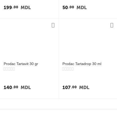
у
199
MDL
50
MDL
00
00
у
у
у
Prodac Tartavit 30 gr
Prodac Tartadrop 30 ml
140
MDL
107
MDL
00
00