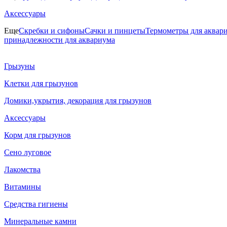
Аксессуары
Еще
Скребки и сифоны
Сачки и пинцеты
Термометры для аквар
принадлежности для аквариума
Грызуны
Клетки для грызунов
Домики,укрытия, декорация для грызунов
Аксессуары
Корм для грызунов
Сено луговое
Лакомства
Витамины
Средства гигиены
Минеральные камни