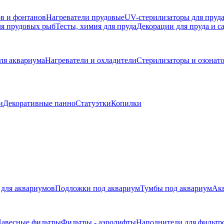
в и фонтанов
Нагреватели прудовые
UV-стерилизаторы для пруд
ля прудовых рыб
Тесты, химия для пруда
Декорации для пруда и с
ля аквариума
Нагреватели и охладители
Стерилизаторы и озонат
и
Декоративные панно
Статуэтки
Копилки
для аквариумов
Подложки под аквариум
Тумбы под аквариум
Акв
авесные фильтры
Фильтры - аэролифты
Наполнители для фильтр