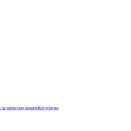
 за шерстью кошек
Когтерезы