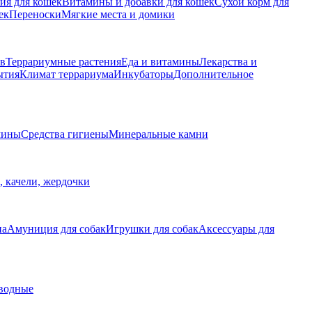
ия для кошек
Витамины и добавки для кошек
Сухой корм для
ек
Переноски
Мягкие места и домики
ов
Террариумные растения
Еда и витамины
Лекарства и
ытия
Климат террариума
Инкубаторы
Дополнительное
мины
Средства гигиены
Минеральные камни
 качели, жердочки
на
Амуниция для собак
Игрушки для собак
Аксессуары для
оводные