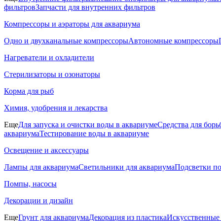
фильтров
Запчасти для внутренних фильтров
Компрессоры и аэраторы для аквариума
Одно и двухканальные компрессоры
Автономные компрессоры
Нагреватели и охладители
Стерилизаторы и озонаторы
Корма для рыб
Химия, удобрения и лекарства
Еще
Для запуска и очистки воды в аквариуме
Средства для борь
аквариума
Тестирование воды в аквариуме
Освещение и аксессуары
Лампы для аквариума
Светильники для аквариума
Подсветки п
Помпы, насосы
Декорации и дизайн
Еще
Грунт для аквариума
Декорация из пластика
Искусственные 