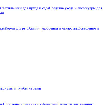
а
Светильники для пруда и сада
Средства ухода и аксессуары для
ада
оры
Корма для рыб
Химия, удобрения и лекарства
Освещение и
ариумы и тумбы на заказ
ов
Поролоны - сменники к фильтрам
Запчасти для внешних