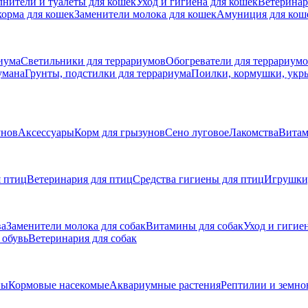
нители и туалеты для кошек
Уход и гигиена для кошек
Ветеринар
корма для кошек
Заменители молока для кошек
Амуниция для кош
иума
Светильники для террариумов
Обогреватели для террариум
умана
Грунты, подстилки для террариума
Поилки, кормушки, укр
унов
Аксессуары
Корм для грызунов
Сено луговое
Лакомства
Вита
 птиц
Ветеринария для птиц
Средства гигиены для птиц
Игрушки,
ва
Заменители молока для собак
Витамины для собак
Уход и гигие
 обувь
Ветеринария для собак
ны
Кормовые насекомые
Аквариумные растения
Рептилии и земн