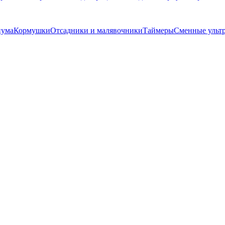
иума
Кормушки
Отсадники и малявочники
Таймеры
Сменные ульт