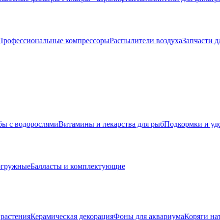
Профессиональные компрессоры
Распылители воздуха
Запчасти д
бы с водорослями
Витамины и лекарства для рыб
Подкормки и уд
огружные
Балласты и комплектующие
растения
Керамическая декорация
Фоны для аквариума
Коряги на