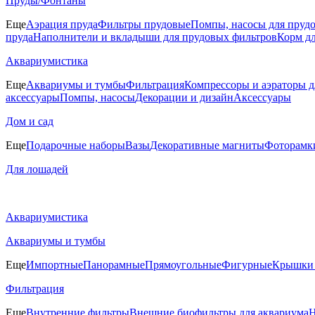
Пруды/Фонтаны
Еще
Аэрация пруда
Фильтры прудовые
Помпы, насосы для прудо
пруда
Наполнители и вкладыши для прудовых фильтров
Корм д
Аквариумистика
Еще
Аквариумы и тумбы
Фильтрация
Компрессоры и аэраторы д
аксессуары
Помпы, насосы
Декорации и дизайн
Аксессуары
Дом и сад
Еще
Подарочные наборы
Вазы
Декоративные магниты
Фоторамк
Для лошадей
Аквариумистика
Аквариумы и тумбы
Еще
Импортные
Панорамные
Прямоугольные
Фигурные
Крышки 
Фильтрация
Еще
Внутренние фильтры
Внешние биофильтры для аквариума
Н