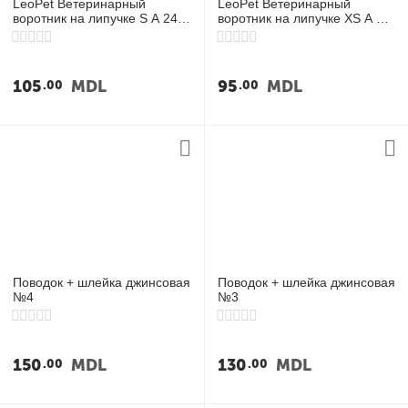
LeoPet Ветеринарный
LeoPet Ветеринарный
воротник на липучке S A 24-
воротник на липучке XS A 18-
29 cm/B 13 cm
25 cm/B 11 cm
105
MDL
95
MDL
00
00
Поводок + шлейка джинсовая
Поводок + шлейка джинсовая
№4
№3
150
MDL
130
MDL
00
00