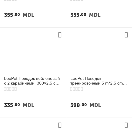
355
MDL
355
MDL
00
00
LeoPet Поводок нейлоновый
LeoPet Поводок
с 2 карабинами, 300×2,5 см,
тренировочный 5 m*2.5 cm,
чёрный
чёрный
335
MDL
398
MDL
00
00