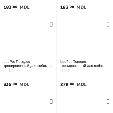
у
183
MDL
183
MDL
00
00
у
у
у
LeoPet Поводок
LeoPet Поводок
тренировочный для собак, 3
тренировочный для собак,
м × 2,5 см, серый
2,2 м × 2 см, серый
335
MDL
279
MDL
00
00