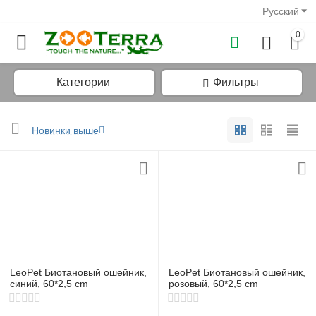
Русский
0
Категории
Фильтры
Новинки выше
у
у
у
у
LeoPet Биотановый ошейник,
LeoPet Биотановый ошейник,
у
синий, 60*2,5 cm
розовый, 60*2,5 cm
у