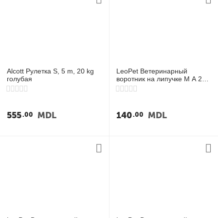
Alcott Рулетка S, 5 m, 20 kg
LeoPet Ветеринарный
голубая
воротник на липучке M A 28-
37 cm/B 13,5 cm
555
MDL
140
MDL
00
00