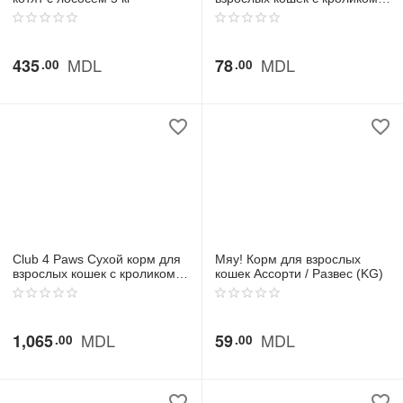
Развесной (KG)
MDL
MDL
435
78
00
00
Club 4 Paws Сухой корм для
Мяу! Корм для взрослых
взрослых кошек с кроликом
кошек Ассорти / Развес (KG)
14 кг
MDL
MDL
1,065
59
00
00