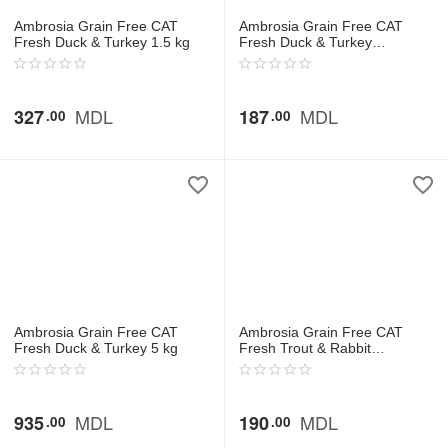
Ambrosia Grain Free CAT
Ambrosia Grain Free CAT
Fresh Duck & Turkey 1.5 kg
Fresh Duck & Turkey
Развесной
MDL
MDL
327
187
00
00
Ambrosia Grain Free CAT
Ambrosia Grain Free CAT
Fresh Duck & Turkey 5 kg
Fresh Trout & Rabbit
(развесной)
MDL
MDL
935
190
00
00