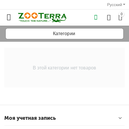
Русский
0
Категории
у
В этой категории нет товаров
у
у
у
у
Моя учетная запись
у