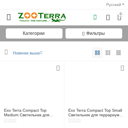
Русский
0
Категории
Фильтры
Новинки выше
у
у
у
у
Exo Terra Compact Top
Exo Terra Compact Top Small
у
Medium Светильник для
Светильник для террариума
террариума 60 см
45 см
у