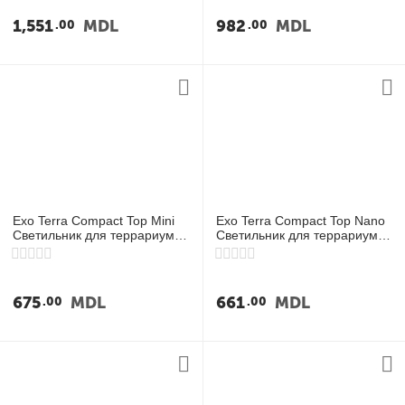
у
1,551
MDL
982
MDL
00
00
у
у
у
Exo Terra Compact Top Mini
Exo Terra Compact Top Nano
Светильник для террариума
Светильник для террариума
30 см
20 см
675
MDL
661
MDL
00
00