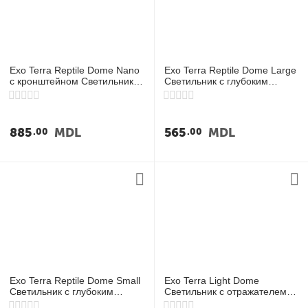
у
Exo Terra Reptile Dome Nano
Exo Terra Reptile Dome Large
с кронштейном Светильник
Светильник с глубоким
для нано-террариумов
отражателем Ø21 см
885
MDL
565
MDL
00
00
Exo Terra Reptile Dome Small
Exo Terra Light Dome
Светильник с глубоким
Светильник с отражателем
отражателем Ø15 см
Ø14 см