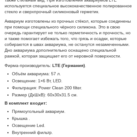
также стильный вид. При изготовлении аквариумов LTE
используется специальное высококачественное полированное
стекло и сверхпрочный силиконовый герметик.
у
Аквариум изготовлены из прочных стёкол, которые соединены
при помощи специального чёрного силикона. Это в свою
очередь гарантирует не только герметичность и прочность, но
и также помогает избежать того, что грязь и осадки, которые
собираются в швах аквариума, не останутся незамеченными.
Дно аквариума дополнительно оснащено специальной
рамкой, которая защищает его от неровной поверхности.
Фирма-производитель:
LTE (Германия)
.
Объём аквариума: 57 л.
Освещение: 1×6 Вт, LED.
Фильтрация: Power Clean 200 filter.
Размер (ДхШхВ): 60x30x31.5 см.
В комплект входит:
Прямоугольный аквариум.
Крышка .
Освещение Led.
Внутренний фильтр.