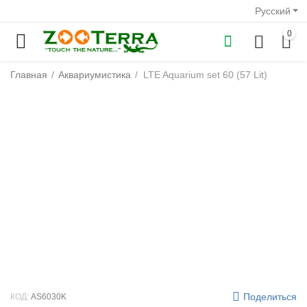
Русский
0
Главная
/
Аквариумистика
/
LTE Aquarium set 60 (57 Lit)
у
у
у
у
у
у
Поделиться
КОД:
AS6030K