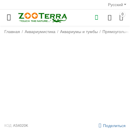
Русский
0
Главная
/
Аквариумистика
/
Аквариумы и тумбы
/
Прямоугольн
у
у
у
у
у
у
Поделиться
КОД:
AS4020K