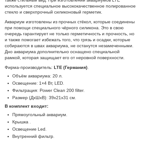
также стильный вид. При изготовлении аквариумов LTE
используется специальное высококачественное полированное
стекло и сверхпрочный силиконовый герметик.
у
Аквариум изготовлены из прочных стёкол, которые соединены
при помощи специального чёрного силикона. Это в свою
очередь гарантирует не только герметичность и прочность, но
и также помогает избежать того, что грязь и осадки, которые
собираются в швах аквариума, не останутся незамеченными.
Дно аквариума дополнительно оснащено специальной
рамкой, которая защищает его от неровной поверхности.
Фирма-производитель:
LTE (Германия)
.
Объём аквариума: 20 л.
Освещение: 1×4 Вт, LED.
Фильтрация: Power Clean 200 filter.
Размер (ДхШхВ): 39x21x31 см.
В комплект входит:
Прямоугольный аквариум.
Крышка .
Освещение Led.
Внутренний фильтр.