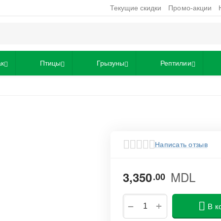
Текущие скидки
Промо-акции
ак
Птицы
Грызуны
Рептилии
Написать отзыв
MDL
3,350
00
+
−
В к