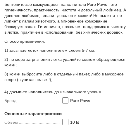
Бентонитовые комкующиеся наполнители Pure Paws - это
гигиеничность, практичность, чистота и довольный любимец. А
доволен любимец - значит доволен и хозяин! Не пылит и не
липнет к лапам животного, а мгновенное комкование
блокирует запах. Гигиеничен, позволяет поддерживать чистоту
в лотке, практичен в использовании, без химических добавок.
Способ применения:
1) засыпьте лоток наполнителем слоем 5-7 см;
2) по мере загрязнения лотка удаляйте совком образующиеся
комки;
3) комки выбросите либо в отдельный пакет, либо в мусорное
ведро (в унитаз нельзя!);
4) досыпьте наполнитель до изначального уровня.
Бренд
Pure Paws
Основные характеристики
Объём
10 lit