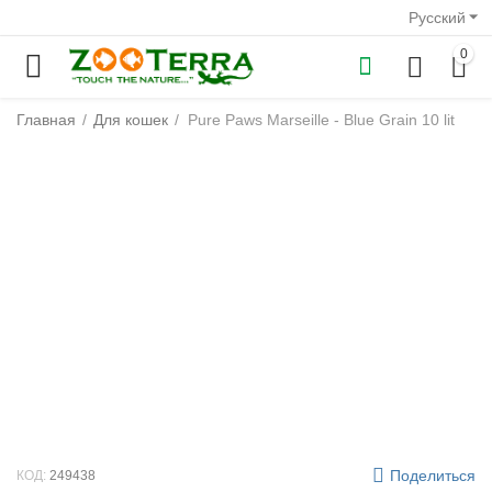
Русский
0
Главная
/
Для кошек
/
Pure Paws Marseille - Blue Grain 10 lit
у
у
у
у
у
у
Поделиться
КОД:
249438