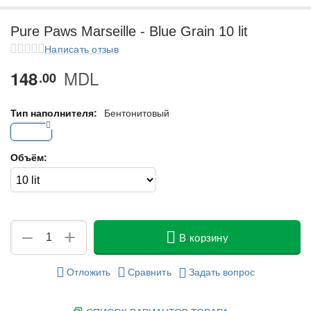
у
Pure Paws Marseille - Blue Grain 10 lit
у
Написать отзыв
MDL
148
у
00
у
Тип наполнителя:
Бентонитовый
Объём:
+
−
В корзину
Отложить
Сравнить
Задать вопрос