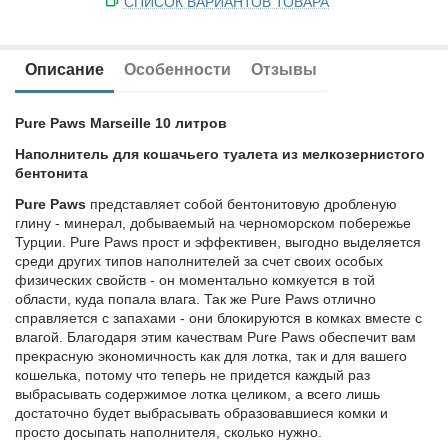
СПИСОК ВАРИАНТОВ ТОВАРА
у
Описание
Особенности
Отзывы
Pure Paws Marseille 10 литров
Наполнитель для кошачьего туалета из мелкозернистого
бентонита
Pure Paws
представляет собой бентонитовую дробленую
глину - минерал, добываемый на черноморском побережье
Турции. Pure Paws прост и эффективен, выгодно выделяется
среди других типов наполнителей за счет своих особых
физических свойств - он моментально комкуется в той
области, куда попала влага. Так же Pure Paws отлично
справляется с запахами - они блокируются в комках вместе с
влагой. Благодаря этим качествам Pure Paws обеспечит вам
прекрасную экономичность как для лотка, так и для вашего
кошелька, потому что теперь не придется каждый раз
выбрасывать содержимое лотка целиком, а всего лишь
достаточно будет выбрасывать образовавшиеся комки и
просто досыпать наполнителя, сколько нужно.