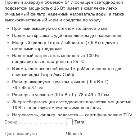
Прочный аквариум объемом 54 л оснащен светодиодной
подсветкой мощностью 16 Вт, имеет в комплекте легко
очищаемый фильтр, надежный нагреватель воды, а также
у
высококачественный корм и средства по уходу.
Прочный аквариум со стеклом толщиной 6 мм
Надежная крышка с удобным лючком для кормления
Мощный фильтр Тетра ИзиКристал (7,5 Вт) с двумя
сменными картриджами
Надежный нагреватель мощностью 100 Вт -
предварительно настроен на 25 °С
В комплекте основной корм ТетраМин и средство для
очистки воды Тетра АкваСэйф
Размер аквариума с учетом крышки (Ш x В x Г):
76 x 48 x 37 см
Размеры в упаковке (Ш x В x Г): 78 x 49 x 37 см
Энергосберегающая светодиодная подсветка мощностью
16 Вт с переключателем режима день/ночь
Нагреватель, фильтр, подсветка — сертифицировано TÜV
Бренд
Tetra
Цвет аквариума
Чёрный