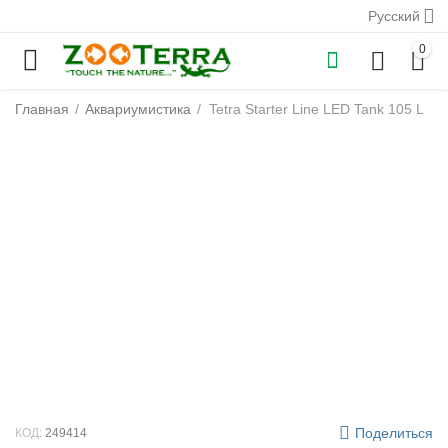
Русский
0
Главная
/
Аквариумистика
/
Tetra Starter Line LED Tank 105 L
у
у
у
у
у
у
Поделиться
КОД:
249414