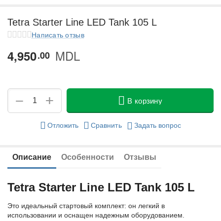
у
Tetra Starter Line LED Tank 105 L
у
Написать отзыв
MDL
4,950
у
00
у
+
−
В корзину
Отложить
Сравнить
Задать вопрос
Описание
Особенности
Отзывы
Tetra Starter Line LED Tank 105 L
Это идеальный стартовый комплект: он легкий в
использовании и оснащен надежным оборудованием.