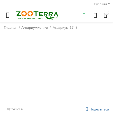
Русский
0
Главная
/
Аквариумистика
/
Аквариум 17 lit
у
у
у
у
у
у
Поделиться
КОД:
24029.4