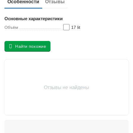
Особенности
Отзывы
у
Основные характеристики
Объём
17 lit
Найти похожие
Отзывы не найдены