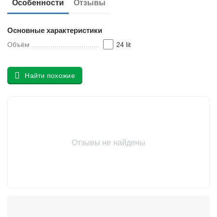
Особенности
Отзывы
у
Основные характеристики
Объём
24 lit
Найти похожие
Отзывы не найдены