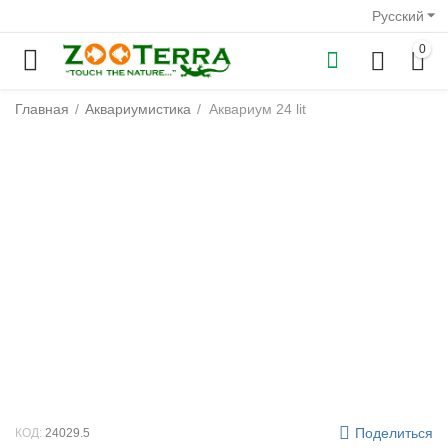
Русский
0
Главная
/
Аквариумистика
/
Аквариум 24 lit
у
у
у
у
у
у
Поделиться
КОД:
24029.5