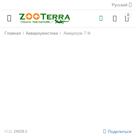
Русский
0
Главная
/
Аквариумистика
/
Аквариум 7 lit
у
у
у
у
у
у
Поделиться
КОД:
24029.2