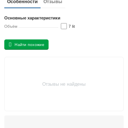
Особенности
Отзывы
у
Основные характеристики
Объём
7 lit
Найти похожие
Отзывы не найдены