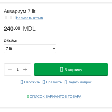
у
Аквариум 7 lit
у
Написать отзыв
MDL
240
у
00
у
Объём:
+
−
В корзину
Отложить
Сравнить
Задать вопрос
СПИСОК ВАРИАНТОВ ТОВАРА